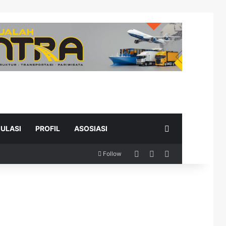
Search for
ULASI
PROFIL
ASOSIASI
Log In
Random Article
Sidebar
Follow