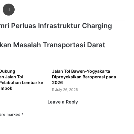
ger
Share via Email
Print
mri Perluas Infrastruktur Charging
an Masalah Transportasi Darat
Dukung
Jalan Tol Bawen-Yogyakarta
 Jalan Tol
Diproyeksikan Beroperasi pada
Pelabuhan Lembar ke
2026
ombok
July 26, 2025
Leave a Reply
 are marked
*