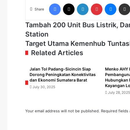
Facebook
X
LinkedIn
Pinterest
Messen
Share
Tambah
Tambah 200 Unit Bus Listrik, Da
200
Station
Unit
Bus
Target
Target Utama Kemenhub Tuntask
Listrik,
Utama
Related Articles
Damri
Kemenhub
Perluas
Tuntaskan
Infrastruktur
Masalah
Jalan Tol Padang-Sicincin Siap
Menko AHY 
Charging
Transportasi
Dorong Peningkatan Konektivitas
Pembangunan
Station
Darat
dan Ekonomi Sumatera Barat
Hubungkan 
Kayangan L
July 30, 2025
July 28, 2025
Your email address will not be published.
Required fields