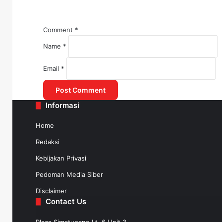
Comment
*
Name
*
July 30, 2025
Email
*
WSBP Selesaikan Suplai Beton Precast J
Informasi
July 30, 2025
Home
Menko AHY: Transportasi, Prioritas 
Redaksi
Kebijakan Privasi
Pedoman Media Siber
Disclaimer
Contact Us