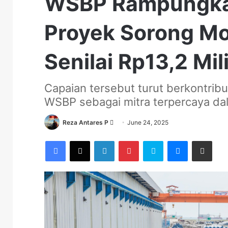
WSBP Rampungkan
Proyek Sorong Mo
Senilai Rp13,2 Mil
Capaian tersebut turut berkontribu
WSBP sebagai mitra terpercaya d
Send
Reza Antares P
June 24, 2025
an
Facebook
X
LinkedIn
Pinterest
Skype
Messenger
Share via Email
email