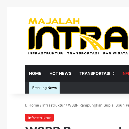
HOME
HOT NEWS
TRANSPORTASI
IN
Breaking News
Home
/
Infrastruktur
/
WSBP Rampungkan Suplai Spun Pile
Re
Infrastruktur