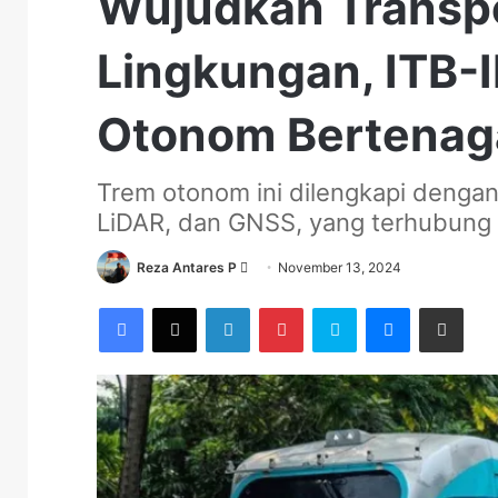
Wujudkan Transp
Lingkungan, ITB-
Otonom Bertenaga
Trem otonom ini dilengkapi dengan 
LiDAR, dan GNSS, yang terhubung 
Send
Reza Antares P
November 13, 2024
an
Facebook
X
LinkedIn
Pinterest
Skype
Messenger
Share via Email
email