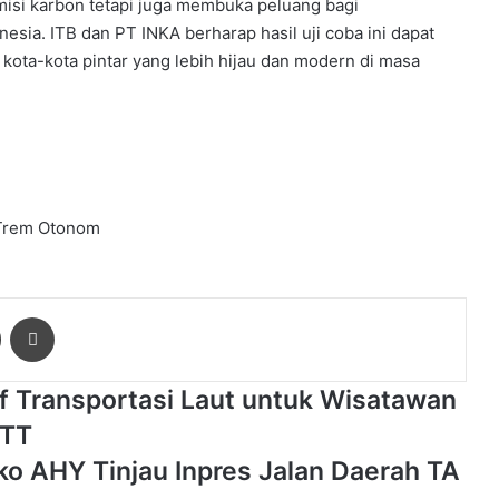
misi karbon tetapi juga membuka peluang bagi
esia. ITB dan PT INKA berharap hasil uji coba ini dapat
ota-kota pintar yang lebih hijau dan modern di masa
Trem Otonom
ger
Share via Email
Print
if Transportasi Laut untuk Wisatawan
NTT
o AHY Tinjau Inpres Jalan Daerah TA