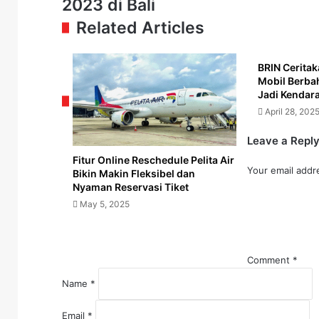
2023 di Bali
Laut
Dody
untuk
Dampingi
Related Articles
Wisatawan
Menko
Terdampak
AHY
Erupsi
Tinjau
BRIN Ceritak
Mobil Berba
Lewotobi
Inpres
Jadi Kendara
di
Jalan
NTT
Daerah
April 28, 202
TA
Leave a Repl
2023
di
Fitur Online Reschedule Pelita Air
Your email addre
Bali
Bikin Makin Fleksibel dan
Nyaman Reservasi Tiket
May 5, 2025
Comment
*
Name
*
May 26, 2025
Email
*