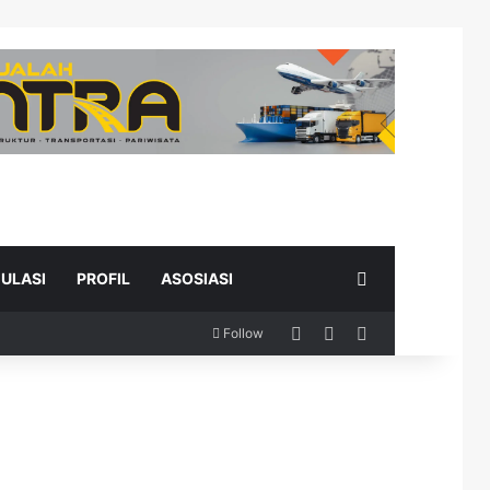
Search for
ULASI
PROFIL
ASOSIASI
Log In
Random Article
Sidebar
Follow