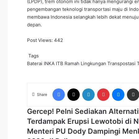
(LPDP), trem otonom ini tidak hanya mengurangi e
pengembangan teknologi transportasi maju di Indon
membawa Indonesia selangkah lebih dekat menuju k
depan.
Post Views:
442
Tags
Baterai
INKA
ITB
Ramah Lingkungan
Transpostasi
Facebook
X
LinkedIn
Pinterest
Messen
Share
Gercep!
Gercep! Pelni Sediakan Alternat
Pelni
Terdampak Erupsi Lewotobi di 
Sediakan
Alternatif
Menteri
Menteri PU Dody Dampingi Menk
Transportasi
PU