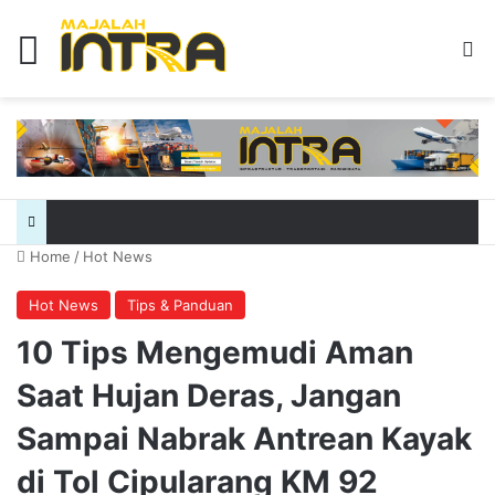
Menu
Se
Home
/
Hot News
Hot News
Tips & Panduan
10 Tips Mengemudi Aman
Saat Hujan Deras, Jangan
Sampai Nabrak Antrean Kayak
di Tol Cipularang KM 92