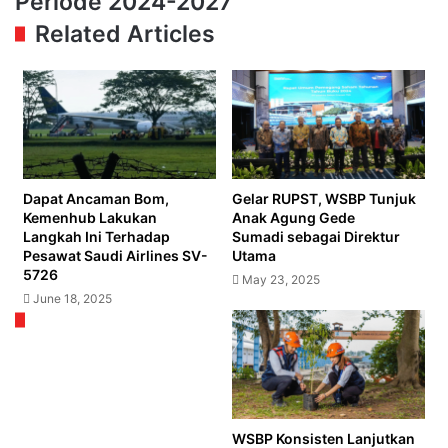
Periode 2024-2027
Transportasi
Dilantik
Related Articles
untuk
Pimpin
MTI
Wilayah
Aceh
Periode
2024-
2027
Dapat Ancaman Bom,
Gelar RUPST, WSBP Tunjuk
Kemenhub Lakukan
Anak Agung Gede
Langkah Ini Terhadap
Sumadi sebagai Direktur
Pesawat Saudi Airlines SV-
Utama
5726
May 23, 2025
June 18, 2025
WSBP Konsisten Lanjutkan