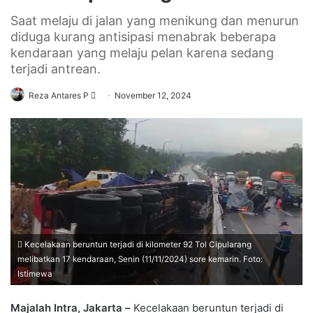
Saat melaju di jalan yang menikung dan menurun
diduga kurang antisipasi menabrak beberapa
kendaraan yang melaju pelan karena sedang
terjadi antrean.
Send
Reza Antares P
November 12, 2024
an
email
Kecelakaan beruntun terjadi di kilometer 92 Tol Cipularang
melibatkan 17 kendaraan, Senin (11/11/2024) sore kemarin. Foto:
Istimewa
Majalah Intra, Jakarta –
Kecelakaan beruntun terjadi di