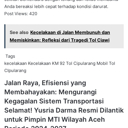
Anda bereaksi lebih cepat terhadap kondisi darurat.
Post Views:
420
See also
Kecelakaan di Jalan Membunuh dan
Memiskinkan: Refleksi dari Tragedi Tol Ciawi
Tags
kecelakaan
Kecelakaan KM 92 Tol Cipularang
Mobil
Tol
CIpularang
Jalan
Jalan Raya, Efisiensi yang
Raya,
Membahayakan: Mengurangi
Efisiensi
yang
Kegagalan Sistem Transportasi
Membahayakan:
Selamat!
Selamat! Yusria Darma Resmi Dilantik
Mengurangi
Yusria
Kegagalan
untuk Pimpin MTI Wilayah Aceh
Darma
Sistem
Resmi