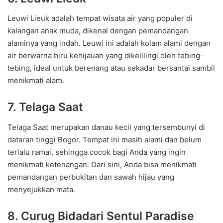
Leuwi Lieuk adalah tempat wisata air yang populer di
kalangan anak muda, dikenal dengan pemandangan
alaminya yang indah. Leuwi ini adalah kolam alami dengan
air berwarna biru kehijauan yang dikelilingi oleh tebing-
tebing, ideal untuk berenang atau sekadar bersantai sambil
menikmati alam.
7.
Telaga Saat
Telaga Saat merupakan danau kecil yang tersembunyi di
dataran tinggi Bogor. Tempat ini masih alami dan belum
terlalu ramai, sehingga cocok bagi Anda yang ingin
menikmati ketenangan. Dari sini, Anda bisa menikmati
pemandangan perbukitan dan sawah hijau yang
menyejukkan mata.
8.
Curug Bidadari Sentul Paradise