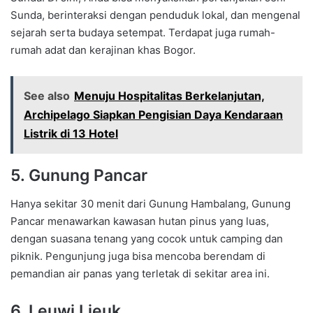
Sunda, berinteraksi dengan penduduk lokal, dan mengenal
sejarah serta budaya setempat. Terdapat juga rumah-
rumah adat dan kerajinan khas Bogor.
See also
Menuju Hospitalitas Berkelanjutan,
Archipelago Siapkan Pengisian Daya Kendaraan
Listrik di 13 Hotel
5.
Gunung Pancar
Hanya sekitar 30 menit dari Gunung Hambalang, Gunung
Pancar menawarkan kawasan hutan pinus yang luas,
dengan suasana tenang yang cocok untuk camping dan
piknik. Pengunjung juga bisa mencoba berendam di
pemandian air panas yang terletak di sekitar area ini.
6.
Leuwi Lieuk