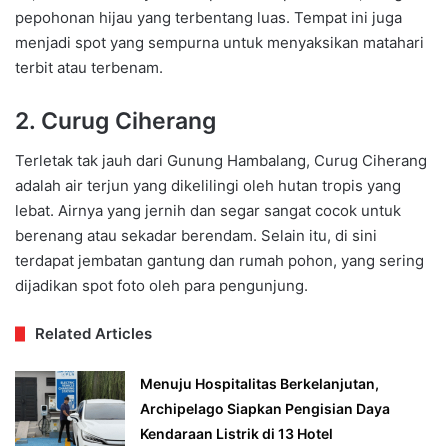
pepohonan hijau yang terbentang luas. Tempat ini juga
menjadi spot yang sempurna untuk menyaksikan matahari
terbit atau terbenam.
2.
Curug Ciherang
Terletak tak jauh dari Gunung Hambalang,
Curug Ciherang
adalah air terjun yang dikelilingi oleh hutan tropis yang
lebat. Airnya yang jernih dan segar sangat cocok untuk
berenang atau sekadar berendam. Selain itu, di sini
terdapat jembatan gantung dan rumah pohon, yang sering
dijadikan spot foto oleh para pengunjung.
Related Articles
Menuju Hospitalitas Berkelanjutan,
Archipelago Siapkan Pengisian Daya
Kendaraan Listrik di 13 Hotel