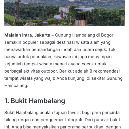
Majalah Intra, Jakarta –
Gunung Hambalang di Bogor
semakin populer sebagai destinasi wisata alam yang
menawarkan pemandangan indah dan udara sejuk. Tak
hanya untuk pendakian, kawasan ini juga menyimpan
sejumlah tempat wisata menarik yang cocok untuk
berbagai aktivitas outdoor. Berikut adalah 8 rekomendasi
tempat wisata yang wajib Anda kunjungi di sekitar Gunung
Hambalang:
1.
Bukit Hambalang
Bukit Hambalang
adalah tujuan favorit bagi para pencinta
hiking ringan dan penggemar fotografi. Dari puncak bukit
ini, Anda bisa menyaksikan panorama perbukitan, dengan