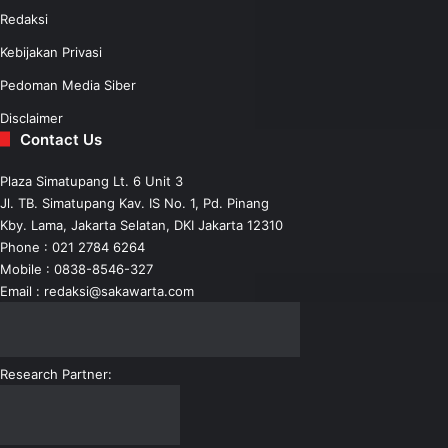
Redaksi
Kebijakan Privasi
Pedoman Media Siber
Disclaimer
Contact Us
Plaza Simatupang Lt. 6 Unit 3
Jl. TB. Simatupang Kav. IS No. 1, Pd. Pinang
Kby. Lama, Jakarta Selatan, DKI Jakarta 12310
Phone : 021 2784 6264
Mobile :
0838-8546-327
Email :
redaksi@sakawarta.com
Research Partner: