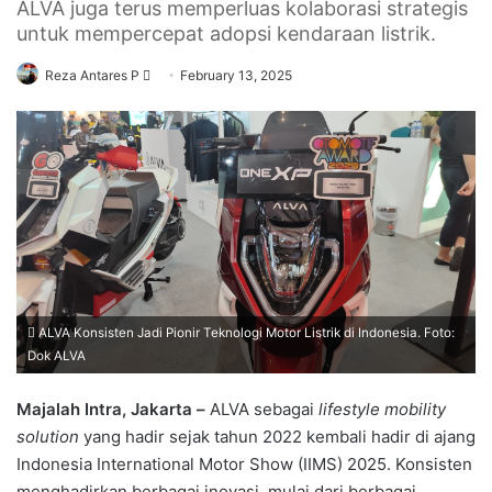
ALVA juga terus memperluas kolaborasi strategis
untuk mempercepat adopsi kendaraan listrik.
Send
Reza Antares P
February 13, 2025
an
email
ALVA Konsisten Jadi Pionir Teknologi Motor Listrik di Indonesia. Foto:
Dok ALVA
Majalah Intra, Jakarta –
ALVA sebagai
lifestyle mobility
solution
yang hadir sejak tahun 2022 kembali hadir di ajang
Indonesia International Motor Show (IIMS) 2025. Konsisten
menghadirkan berbagai inovasi, mulai dari berbagai