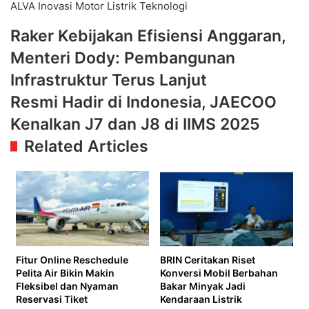
ALVA
Inovasi
Motor Listrik
Teknologi
Raker
Raker Kebijakan Efisiensi Anggaran,
Kebijakan
Menteri Dody: Pembangunan
Efisiensi
Anggaran,
Infrastruktur Terus Lanjut
Menteri
Resmi
Resmi Hadir di Indonesia, JAECOO
Dody:
Hadir
Pembangunan
Kenalkan J7 dan J8 di IIMS 2025
di
Infrastruktur
Indonesia,
Related Articles
Terus
JAECOO
Lanjut
Kenalkan
J7
dan
J8
di
IIMS
2025
Fitur Online Reschedule
BRIN Ceritakan Riset
Pelita Air Bikin Makin
Konversi Mobil Berbahan
Fleksibel dan Nyaman
Bakar Minyak Jadi
Reservasi Tiket
Kendaraan Listrik