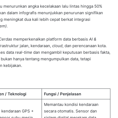
mpu menurunkan angka kecelakaan lalu lintas hingga 50%
lkan dalam infografis menunjukkan penurunan signifikan
 meningkat dua kali lebih cepat berkat integrasi
tem)
.
 Cerdas
memperkenalkan platform data berbasis
AI &
astruktur jalan, kendaraan,
cloud
, dan perencanaan kota.
ses data
real-time
dan mengambil keputusan berbasis fakta,
i bukan hanya tentang mengumpulkan data, tetapi
n kebijakan.
n / Teknologi
Fungsi / Penjelasan
Memantau kondisi kendaraan
i kendaraan GPS +
secara otomatis. Sensor dan
ensor suhu mesin
sistem digital merekam data