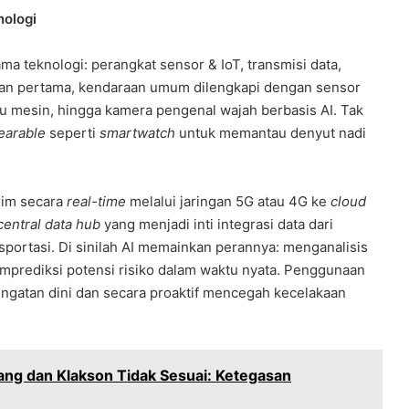
ologi
ma teknologi: perangkat sensor & IoT, transmisi data,
apisan pertama, kendaraan umum dilengkapi dengan sensor
 mesin, hingga kamera pengenal wajah berbasis AI. Tak
earable
seperti
smartwatch
untuk memantau denyut nadi
irim secara
real-time
melalui jaringan 5G atau 4G ke
cloud
central data hub
yang menjadi inti integrasi data dari
portasi. Di sinilah AI memainkan perannya: menganalisis
mprediksi potensi risiko dalam waktu nyata. Penggunaan
ingatan dini dan secara proaktif mencegah kecelakaan
ng dan Klakson Tidak Sesuai: Ketegasan