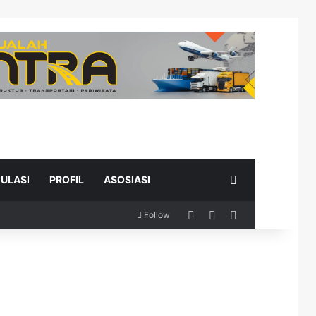
Search for
ULASI
PROFIL
ASOSIASI
Log In
Random Article
Sidebar
Follow