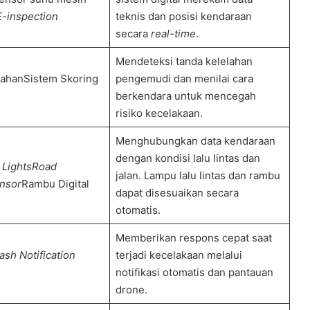
E-inspection
teknis dan posisi kendaraan
secara
real-time
.
Mendeteksi tanda kelelahan
lahanSistem Skoring
pengemudi dan menilai cara
berkendara untuk mencegah
risiko kecelakaan.
Menghubungkan data kendaraan
dengan kondisi lalu lintas dan
 Lights
Road
jalan. Lampu lalu lintas dan rambu
nsor
Rambu Digital
dapat disesuaikan secara
otomatis.
Memberikan respons cepat saat
ash Notification
terjadi kecelakaan melalui
i
notifikasi otomatis dan pantauan
drone.