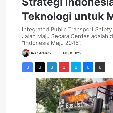
Strategi Indones
Teknologi untuk 
Integrated Public Transport Safety
Jalan Maju Secara Cerdas adalah d
“Indonesia Maju 2045”.
Send
Reza Antares P
May 8, 2025
an
Facebook
X
LinkedIn
Pinterest
Skype
Messenger
Share via Email
email