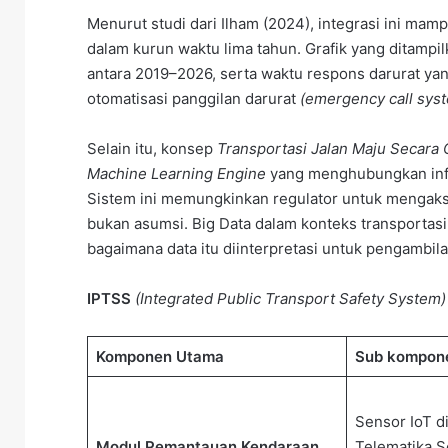
Menurut studi dari Ilham (2024), integrasi ini ma
dalam kurun waktu lima tahun. Grafik yang ditampi
antara 2019–2026, serta waktu respons darurat yang
otomatisasi panggilan darurat
(emergency call sys
Selain itu, konsep
Transportasi Jalan Maju Secara
Machine Learning Engine
yang menghubungkan infr
Sistem ini memungkinkan regulator untuk mengak
bukan asumsi. Big Data dalam konteks transportas
bagaimana data itu diinterpretasi untuk pengambila
IPTSS
(Integrated Public Transport Safety System)
Komponen Utama
Sub kompone
Sensor IoT d
Modul Pemantauan Kendaraan
Telematika S