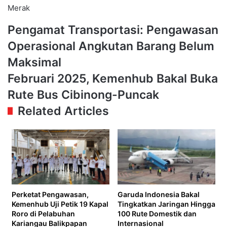
Merak
Pengamat
Pengamat Transportasi: Pengawasan
Transportasi:
Operasional Angkutan Barang Belum
Pengawasan
Operasional
Maksimal
Angkutan
Februari
Februari 2025, Kemenhub Bakal Buka
Barang
2025,
Belum
Rute Bus Cibinong-Puncak
Kemenhub
Maksimal
Bakal
Related Articles
Buka
Rute
Bus
Cibinong-
Puncak
Perketat Pengawasan,
Garuda Indonesia Bakal
Kemenhub Uji Petik 19 Kapal
Tingkatkan Jaringan Hingga
Roro di Pelabuhan
100 Rute Domestik dan
Kariangau Balikpapan
Internasional