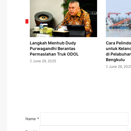
TOD
Maskapai
Fly
Jaya
Terbit
Sebelum
Lebaran
2025
Langkah Menhub Dudy
Cara Pelind
Purwagandhi Berantas
untuk Kelanc
Permaslahan Truk ODOL
di Pelabuhan
Bengkulu
June 29, 2025
June 26, 202
Name
*