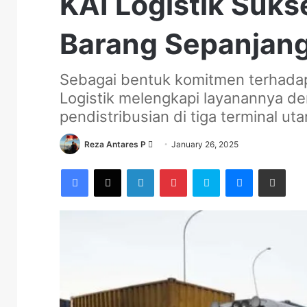
KAI Logistik Suks
Barang Sepanjan
Sebagai bentuk komitmen terhadap 
Logistik melengkapi layanannya den
pendistribusian di tiga terminal ut
Send
Reza Antares P
January 26, 2025
an
Facebook
X
LinkedIn
Pinterest
Skype
Messenger
Share via Email
email