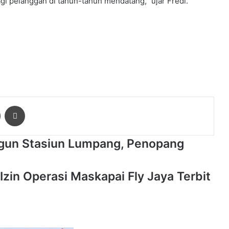
agi pelanggan di tahun-tahun mendatang,” ujar Fredi.
ger
Share via Email
Print
gun Stasiun Lumpang, Penopang
in Operasi Maskapai Fly Jaya Terbit