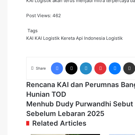
KAI Logistik akan terus menjadi mitra terpercaya b
Post Views:
462
Tags
KAI
KAI Logistik
Kereta Api Indonesia
Logistik
Facebook
X
LinkedIn
Pinterest
Messen
Share
Rencana
Rencana KAI dan Perumnas Ban
KAI
Hunian TOD
dan
Perumnas
Menhub
Menhub Dudy Purwandhi Sebut Iz
Bangun
Dudy
Sebelum Lebaran 2025
Stasiun
Purwandhi
Lumpang,
Sebut
Related Articles
Penopang
Izin
Hunian
Operasi