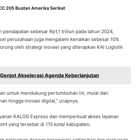
 CC 205 Buatan Amerika Serikat
an pendapatan sebesar Rp1,1 triliun pada tahun 2024,
 aset perusahaan juga mengalami kenaikan sebesar 10%
orong oleh strategi inovasi yang diterapkan KAI Logistik
 Genjot Akselerasi Agenda Keberlanjutan
kukan untuk mendukung pertumbuhan ini, mulai dari
n hingga inovasi digital,” ucapnya.
layanan KALOG Express dan memperkuat akses layanan
int yang tersebar di 115 kota/ kabupaten.
an pelayanan dengan beroperasi setiap hari dan perluasan