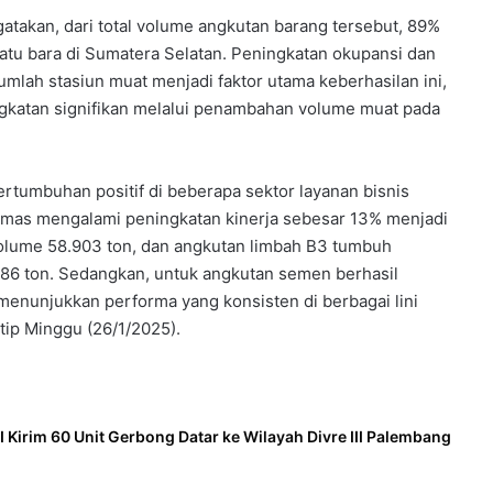
atakan, dari total volume angkutan barang tersebut, 89%
batu bara di Sumatera Selatan. Peningkatan okupansi dan
jumlah stasiun muat menjadi faktor utama keberhasilan ini,
ngkatan signifikan melalui penambahan volume muat pada
rtumbuhan positif di beberapa sektor layanan bisnis
kemas mengalami peningkatan kinerja sebesar 13% menjadi
 volume 58.903 ton, dan angkutan limbah B3 tumbuh
386 ton. Sedangkan, untuk angkutan semen berhasil
menunjukkan performa yang konsisten di berbagai lini
kutip Minggu (26/1/2025).
I Kirim 60 Unit Gerbong Datar ke Wilayah Divre III Palembang