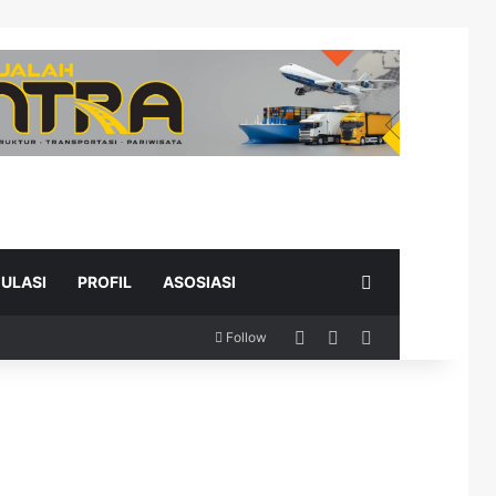
Search for
ULASI
PROFIL
ASOSIASI
Log In
Random Article
Sidebar
Follow