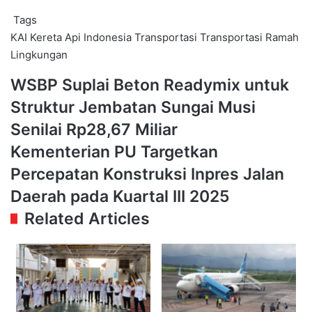
Tags
KAI
Kereta Api Indonesia
Transportasi
Transportasi Ramah
Lingkungan
WSBP
WSBP Suplai Beton Readymix untuk
Suplai
Struktur Jembatan Sungai Musi
Beton
Readymix
Senilai Rp28,67 Miliar
untuk
Kementerian
Kementerian PU Targetkan
Struktur
PU
Jembatan
Percepatan Konstruksi Inpres Jalan
Targetkan
Sungai
Percepatan
Daerah pada Kuartal III 2025
Musi
Konstruksi
Senilai
Related Articles
Inpres
Rp28,67
Jalan
Miliar
Daerah
pada
Kuartal
III
2025