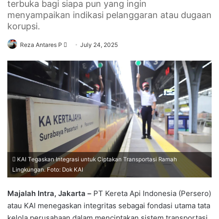
terbuka bagi siapa pun yang ingin
menyampaikan indikasi pelanggaran atau dugaan
korupsi.
Send
Reza Antares P
July 24, 2025
an
email
KAI Tegaskan Integrasi untuk Ciptakan Transportasi Ramah
Lingkungan. Foto: Dok KAI
Majalah Intra, Jakarta –
PT Kereta Api Indonesia (Persero)
atau KAI menegaskan integritas sebagai fondasi utama tata
kelola perusahaan dalam menciptakan sistem transportasi