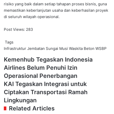
risiko yang baik dalam setiap tahapan proses bisnis, guna
memastikan keberlanjutan usaha dan keberhasilan proyek
di seluruh wilayah operasional.
Post Views:
283
Tags
Infrastruktur
Jembatan Sungai Musi
Waskita Beton
WSBP
Kemenhub
Kemenhub Tegaskan Indonesia
Tegaskan
Airlines Belum Penuhi Izin
Indonesia
Airlines
Operasional Penerbangan
Belum
KAI
KAI Tegaskan Integrasi untuk
Penuhi
Tegaskan
Izin
Ciptakan Transportasi Ramah
Integrasi
Operasional
untuk
Lingkungan
Penerbangan
Ciptakan
Related Articles
Transportasi