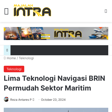
Menu
Se
Home
/
Teknologi
Teknologi
Lima Teknologi Navigasi BRIN
Permudah Sektor Maritim
Send
Reza Antares P
October 23, 2024
an
email