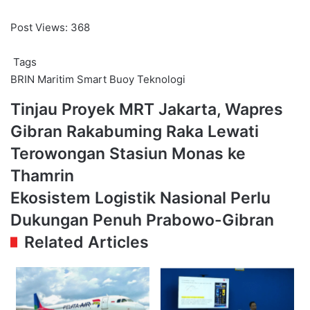
Post Views:
368
Tags
BRIN
Maritim
Smart Buoy
Teknologi
Tinjau
Tinjau Proyek MRT Jakarta, Wapres
Proyek
Gibran Rakabuming Raka Lewati
MRT
Jakarta,
Terowongan Stasiun Monas ke
Wapres
Thamrin
Gibran
Rakabuming
Ekosistem
Ekosistem Logistik Nasional Perlu
Raka
Logistik
Dukungan Penuh Prabowo-Gibran
Lewati
Nasional
Terowongan
Perlu
Related Articles
Stasiun
Dukungan
Monas
Penuh
ke
Prabowo-
Thamrin
Gibran