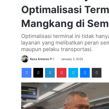
Optimalisasi Term
Mangkang di Sem
Optimalisasi terminal ini tidak hanya
layanan yang melibatkan peran sem
maupun pelaku transportasi.
Send
Reza Antares P
January 2, 2025
an
Facebook
X
LinkedIn
Pinterest
Skype
Messenger
Share via Email
email