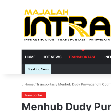
HOME
HOT NEWS
TRANSPORTASI
IN
Breaking News
Home
/
Transportasi
/
Menhub Dudy Purwagandhi Optimal
Re
Transportasi
Menhub Dudy Pu