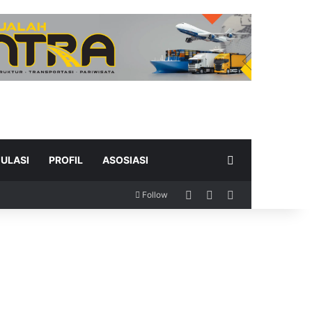
Search for
ULASI
PROFIL
ASOSIASI
Log In
Random Article
Sidebar
Follow