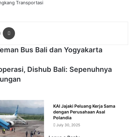
ngkang
Transportasi
ger
Share via Email
Print
Teman Bus Bali dan Yogyakarta
operasi, Dishub Bali: Sepenuhnya
bungan
KAI Jajaki Peluang Kerja Sama
dengan Perusahaan Asal
Polandia
July 30, 2025