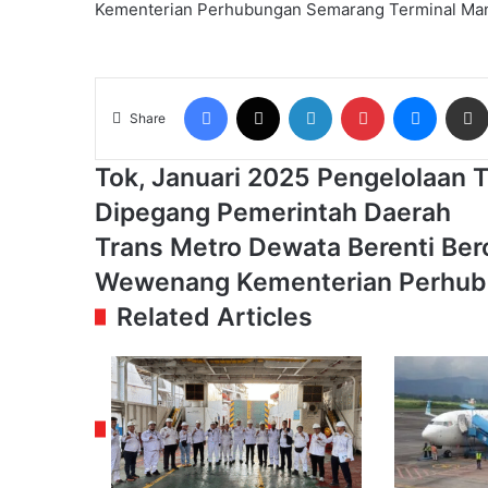
Kementerian Perhubungan
Semarang
Terminal Ma
Facebook
X
LinkedIn
Pinterest
Messen
Share
Tok,
Tok, Januari 2025 Pengelolaan 
Januari
Dipegang Pemerintah Daerah
2025
Pengelolaan
Trans
Trans Metro Dewata Berenti Ber
Teman
Metro
Wewenang Kementerian Perhu
Bus
Dewata
Bali
Berenti
Related Articles
dan
Beroperasi,
Yogyakarta
Dishub
Dipegang
Bali:
Pemerintah
Sepenuhnya
Daerah
Wewenang
Kementerian
Perhubungan