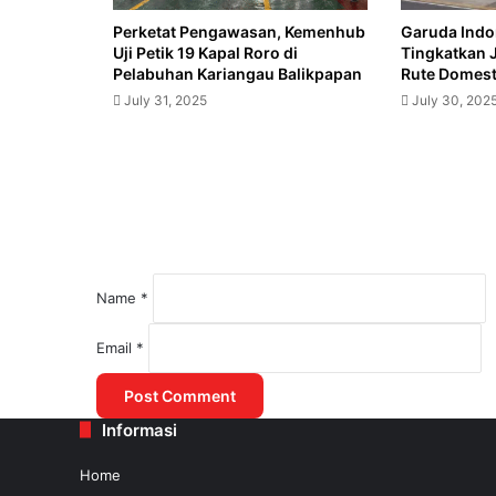
Perketat Pengawasan, Kemenhub
Garuda Indo
Uji Petik 19 Kapal Roro di
Tingkatkan 
Pelabuhan Kariangau Balikpapan
Rute Domesti
July 31, 2025
July 30, 202
Name
*
August 1, 2025
Email
*
Kemenhub Lakukan Kajian untuk Mered
Informasi
July 31, 2025
Home