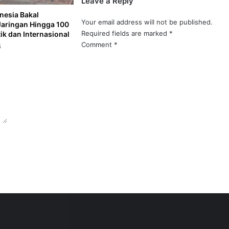
Leave a Reply
nesia Bakal
Your email address will not be published.
Jaringan Hingga 100
Required fields are marked
*
k dan Internasional
Comment
*
5
uksi Tingginya Biaya Transportasi
Komitmen Dirjen Hubud Lukman F. Laisa Pastikan Bandara Nusantara laik Secara Operasional