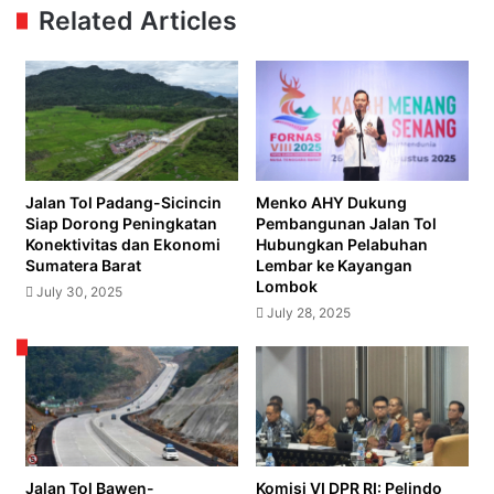
Teken
Related Articles
Baik
Kerja
Sama
dengan
Jepang
Jalan Tol Padang-Sicincin
Menko AHY Dukung
Siap Dorong Peningkatan
Pembangunan Jalan Tol
Konektivitas dan Ekonomi
Hubungkan Pelabuhan
Sumatera Barat
Lembar ke Kayangan
Lombok
July 30, 2025
July 28, 2025
Jalan Tol Bawen-
Komisi VI DPR RI: Pelindo