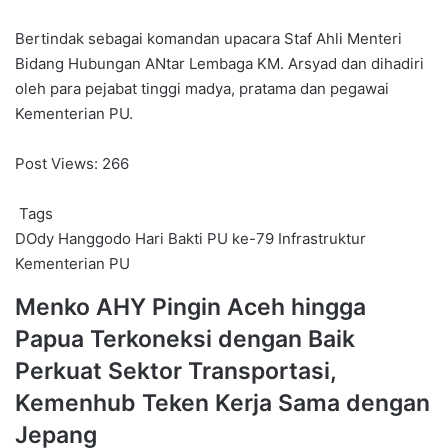
Bertindak sebagai komandan upacara Staf Ahli Menteri
Bidang Hubungan ANtar Lembaga KM. Arsyad dan dihadiri
oleh para pejabat tinggi madya, pratama dan pegawai
Kementerian PU.
Post Views:
266
Tags
DOdy Hanggodo
Hari Bakti PU ke-79
Infrastruktur
Kementerian PU
Menko
Menko AHY Pingin Aceh hingga
AHY
Papua Terkoneksi dengan Baik
Pingin
Aceh
Perkuat
Perkuat Sektor Transportasi,
hingga
Sektor
Kemenhub Teken Kerja Sama dengan
Papua
Transportasi,
Terkoneksi
Kemenhub
Jepang
dengan