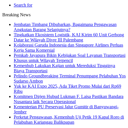
Search for
Breaking News
Jembatan Timbang Dibubarkan, Bagaimana Pengawasan
Angkutan Barang Selanjutnya?
Tingkatkan Ekosistem Logistik, KAI Kirim 60 Unit Gerbong
Datar ke Wilayah Divre III Palembang
Kolaborasi Garuda Indonesia dan Singapore Airlines Perluas
Kerja Sama Komersial
Pemkab Jayapura Bikin Kebijakan Soal Layanan Transportasi
Khusus untuk Wilayah Terpencil
Kemenhub Lakukan Kajian untuk Mereduksi Tingginya
Biaya Transportasi
Pelindo Groundbreaking Terminal Penumpang Pelabuhan Yos
Sudarso Ambon
Yuk ke KAI Expo 2025, Ada Tiket Promo Mulai dari Rp69
Ribu
Komitmen Dirjen Hubud Lukman F. Laisa Pastikan Bandara
Nusantara laik Secara Operasional
Kementerian PU Preservasi Jalur Gumitir di Banyuwangi-
Jember
Perketat Pengawasan, Kemenhub Uji Petik 19 Kapal Roro di
Pelabuhan Kariangau Balikpapan