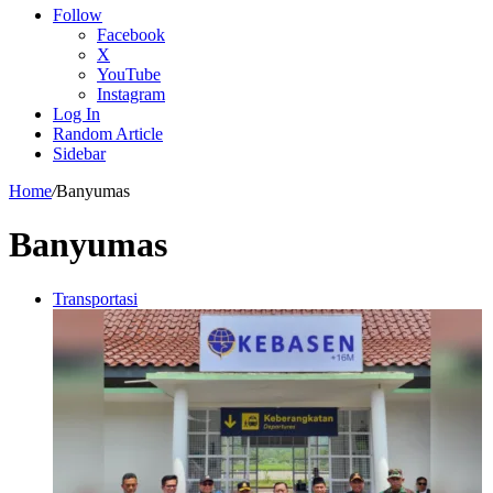
Follow
Facebook
X
YouTube
Instagram
Log In
Random Article
Sidebar
Home
/
Banyumas
Banyumas
Transportasi