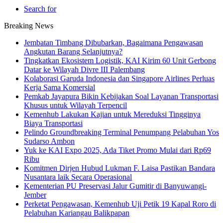
Search for
Breaking News
Jembatan Timbang Dibubarkan, Bagaimana Pengawasan
Angkutan Barang Selanjutnya?
Tingkatkan Ekosistem Logistik, KAI Kirim 60 Unit Gerbong
Datar ke Wilayah Divre III Palembang
Kolaborasi Garuda Indonesia dan Singapore Airlines Perluas
Kerja Sama Komersial
Pemkab Jayapura Bikin Kebijakan Soal Layanan Transportasi
Khusus untuk Wilayah Terpencil
Kemenhub Lakukan Kajian untuk Mereduksi Tingginya
Biaya Transportasi
Pelindo Groundbreaking Terminal Penumpang Pelabuhan Yos
Sudarso Ambon
Yuk ke KAI Expo 2025, Ada Tiket Promo Mulai dari Rp69
Ribu
Komitmen Dirjen Hubud Lukman F. Laisa Pastikan Bandara
Nusantara laik Secara Operasional
Kementerian PU Preservasi Jalur Gumitir di Banyuwangi-
Jember
Perketat Pengawasan, Kemenhub Uji Petik 19 Kapal Roro di
Pelabuhan Kariangau Balikpapan