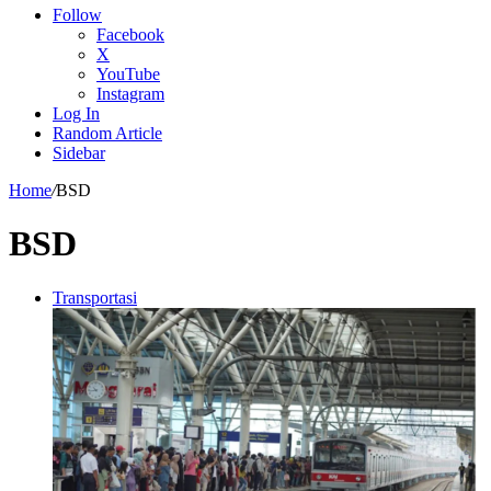
Follow
Facebook
X
YouTube
Instagram
Log In
Random Article
Sidebar
Home
/
BSD
BSD
Transportasi