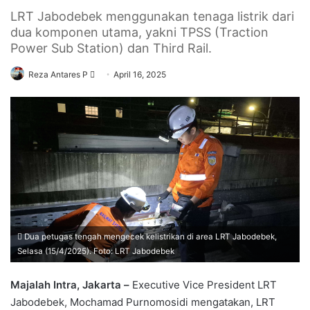
LRT Jabodebek menggunakan tenaga listrik dari
dua komponen utama, yakni TPSS (Traction
Power Sub Station) dan Third Rail.
Send
Reza Antares P
April 16, 2025
an
email
Dua petugas tengah mengecek kelistrikan di area LRT Jabodebek,
Selasa (15/4/2025). Foto: LRT Jabodebek
Majalah Intra, Jakarta –
Executive Vice President LRT
Jabodebek, Mochamad Purnomosidi mengatakan, LRT