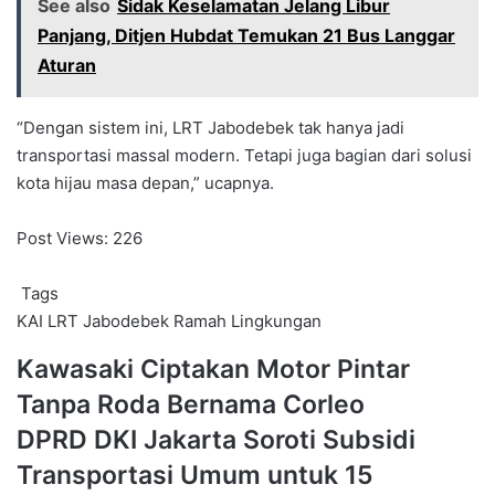
See also
Sidak Keselamatan Jelang Libur
Panjang, Ditjen Hubdat Temukan 21 Bus Langgar
Aturan
“Dengan sistem ini, LRT Jabodebek tak hanya jadi
transportasi massal modern. Tetapi juga bagian dari solusi
kota hijau masa depan,” ucapnya.
Post Views:
226
Tags
KAI
LRT Jabodebek
Ramah Lingkungan
Kawasaki
Kawasaki Ciptakan Motor Pintar
Ciptakan
Tanpa Roda Bernama Corleo
Motor
Pintar
DPRD
DPRD DKI Jakarta Soroti Subsidi
Tanpa
DKI
Transportasi Umum untuk 15
Roda
Jakarta