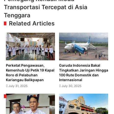
Aman,
Whoosh,
Transportasi Tercepat di Asia
Nyaman
Pemegang
dan
Tenggara
Kendali
Tepat
Moda
Related Articles
Waktu
Transportasi
Tercepat
di
Asia
Tenggara
Perketat Pengawasan,
Garuda Indonesia Bakal
Kemenhub Uji Petik 19 Kapal
Tingkatkan Jaringan Hingga
Roro di Pelabuhan
100 Rute Domestik dan
Kariangau Balikpapan
Internasional
July 31, 2025
July 30, 2025