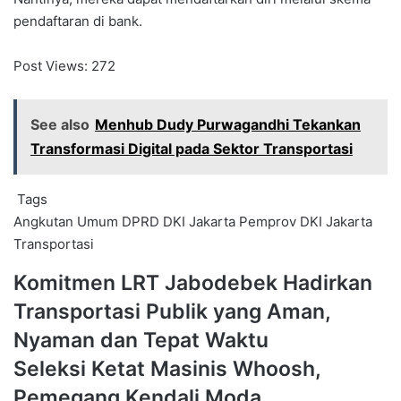
pendaftaran di bank.
Post Views:
272
See also
Menhub Dudy Purwagandhi Tekankan
Transformasi Digital pada Sektor Transportasi
Tags
Angkutan Umum
DPRD DKI Jakarta
Pemprov DKI Jakarta
Transportasi
Komitmen
Komitmen LRT Jabodebek Hadirkan
LRT
Transportasi Publik yang Aman,
Jabodebek
Hadirkan
Nyaman dan Tepat Waktu
Transportasi
Seleksi
Seleksi Ketat Masinis Whoosh,
Publik
Ketat
yang
Pemegang Kendali Moda
Masinis