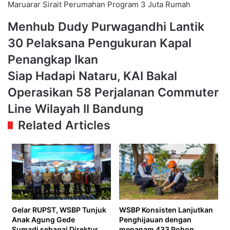
Maruarar Sirait
Perumahan Program 3 Juta Rumah
Menhub
Menhub Dudy Purwagandhi Lantik
Dudy
30 Pelaksana Pengukuran Kapal
Purwagandhi
Lantik
Penangkap Ikan
30
Siap
Siap Hadapi Nataru, KAI Bakal
Pelaksana
Hadapi
Pengukuran
Operasikan 58 Perjalanan Commuter
Nataru,
Kapal
KAI
Line Wilayah II Bandung
Penangkap
Bakal
Ikan
Related Articles
Operasikan
58
Perjalanan
Commuter
Line
Wilayah
II
Bandung
Gelar RUPST, WSBP Tunjuk
WSBP Konsisten Lanjutkan
Anak Agung Gede
Penghijauan dengan
Sumadi sebagai Direktur
menanam 433 Pohon