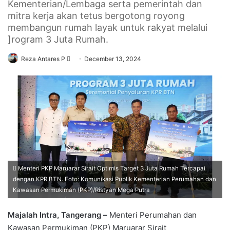
Kementerian/Lembaga serta pemerintah dan
mitra kerja akan tetus bergotong royong
membangun rumah layak untuk rakyat melalui
]rogram 3 Juta Rumah.
Send
Reza Antares P
December 13, 2024
an
email
Menteri PKP Maruarar Sirait Optimis Target 3 Juta Rumah Tercapai
dengan KPR BTN. Foto: Komunikasi Publik Kementerian Perumahan dan
Kawasan Permukiman (PKP)/Ristyan Mega Putra
Majalah Intra, Tangerang –
Menteri Perumahan dan
Kawasan Permukiman (PKP) Maruarar Sirait