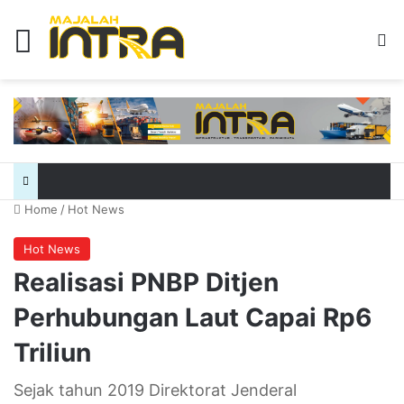
Menu
Se
Home
/
Hot News
Hot News
Realisasi PNBP Ditjen
Perhubungan Laut Capai Rp6
Triliun
Sejak tahun 2019 Direktorat Jenderal