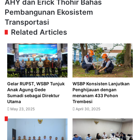
AHY
AHY dan Erick Thohir Bahas
Fase
dan
Pembangunan Ekosistem
2A
Erick
Thamrin-
Thohir
Transportasi
Monas
Bahas
Related Articles
Pembangunan
Ekosistem
Transportasi
Gelar RUPST, WSBP Tunjuk
WSBP Konsisten Lanjutkan
Anak Agung Gede
Penghijauan dengan
Sumadi sebagai Direktur
menanam 433 Pohon
Utama
Trembesi
May 23, 2025
April 30, 2025