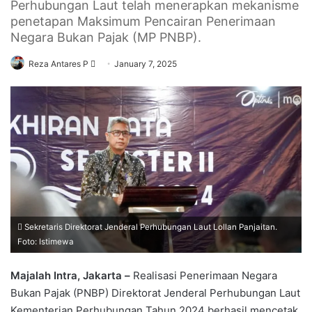
Perhubungan Laut telah menerapkan mekanisme
penetapan Maksimum Pencairan Penerimaan
Negara Bukan Pajak (MP PNBP).
Send
Reza Antares P
January 7, 2025
an
email
Sekretaris Direktorat Jenderal Perhubungan Laut Lollan Panjaitan.
Foto: Istimewa
Majalah Intra, Jakarta –
Realisasi Penerimaan Negara
Bukan Pajak (PNBP) Direktorat Jenderal Perhubungan Laut
Kementerian Perhubungan Tahun 2024 berhasil mencetak