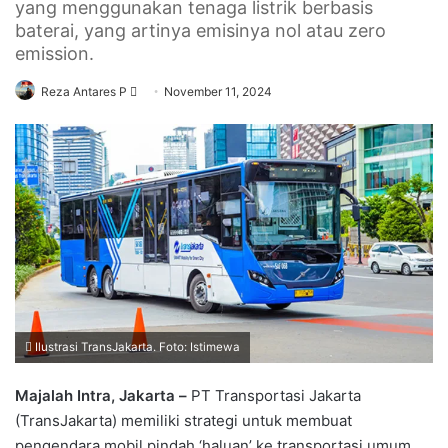
yang menggunakan tenaga listrik berbasis
baterai, yang artinya emisinya nol atau zero
emission.
Send
Reza Antares P
November 11, 2024
an
email
Ilustrasi TransJakarta. Foto: Istimewa
Majalah Intra, Jakarta –
PT Transportasi Jakarta
(TransJakarta) memiliki strategi untuk membuat
pengendara mobil pindah ‘haluan’ ke transportasi umum.