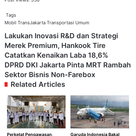
Tags
Mobil
TransJakarta
Transportasi Umum
Lakukan
Lakukan Inovasi R&D dan Strategi
Inovasi
Merek Premium, Hankook Tire
R&D
dan
Catatkan Kenaikan Laba 18,6%
Strategi
DPRD
DPRD DKI Jakarta Pinta MRT Rambah
Merek
DKI
Premium,
Sektor Bisnis Non-Farebox
Jakarta
Hankook
Pinta
Related Articles
Tire
MRT
Catatkan
Rambah
Kenaikan
Sektor
Laba
Bisnis
18,6%
Non-
Farebox
Perketat Pengawasan,
Garuda Indonesia Bakal