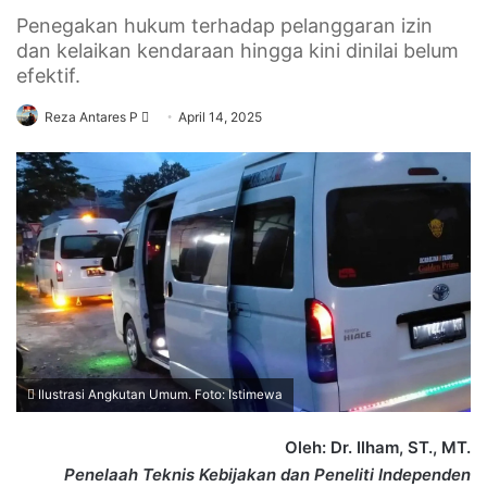
Penegakan hukum terhadap pelanggaran izin
dan kelaikan kendaraan hingga kini dinilai belum
efektif.
Send
Reza Antares P
April 14, 2025
an
email
Ilustrasi Angkutan Umum. Foto: Istimewa
Oleh: Dr. Ilham, ST., MT.
Penelaah Teknis Kebijakan dan Peneliti Independen