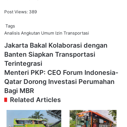
Post Views:
389
Tags
Analisis
Angkutan Umum
Izin
Transportasi
Jakarta
Jakarta Bakal Kolaborasi dengan
Bakal
Banten Siapkan Transportasi
Kolaborasi
dengan
Terintegrasi
Banten
Menteri
Menteri PKP: CEO Forum Indonesia-
Siapkan
PKP:
Transportasi
Qatar Dorong Investasi Perumahan
CEO
Terintegrasi
Forum
Bagi MBR
Indonesia-
Related Articles
Qatar
Dorong
Investasi
Perumahan
Bagi